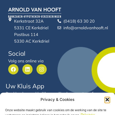
Kerkstraat 32A
(0418) 63 30 20
5331 CE Kerkdriel
info@arnoldvanhooft.nl
Postbus 114
5330 AC Kerkdriel
Social
Volg ons online via
F
L
I
a
i
n
c
n
s
e
k
t
Uw Kluis App
b
e
a
o
d
g
Deel heel gemakkelijk en veilig documenten of
o
i
r
Privacy & Cookies
gegevens met Arnold van Hooft. Via deze app heeft u
k
n
a
24/7 inzicht in uw financiële gegevens en documenten
m
Onze website maakt gebruik van cookies om de werking van de site te
op één centrale plek.
Privacy