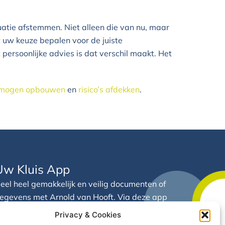
atie afstemmen. Niet alleen die van nu, maar
t uw keuze bepalen voor de juiste
 persoonlijke advies is dat verschil maakt. Het
mogen opbouwen
en
risico’s afdekken
.
Uw Kluis App
eel heel gemakkelijk en veilig documenten of
egevens met Arnold van Hooft. Via deze app
eeft u 24/7 inzicht in uw financiële gegevens
Privacy & Cookies
n documenten op één centrale plek.