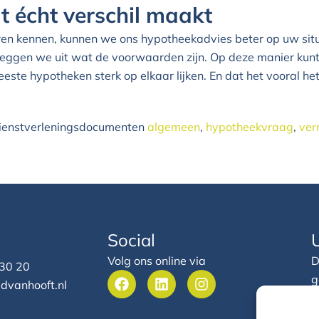
 écht verschil maakt
ren kennen, kunnen we ons hypotheekadvies beter op uw situ
l leggen we uit wat de voorwaarden zijn. Op deze manier kun
ste hypotheken sterk op elkaar lijken. En dat het vooral het
 dienstverleningsdocumenten
algemeen
,
hypotheekvraag
,
ver
Social
Volg ons online via
D
 30 20
F
L
I
g
dvanhooft.nl
a
i
n
h
c
n
s
e
e
k
t