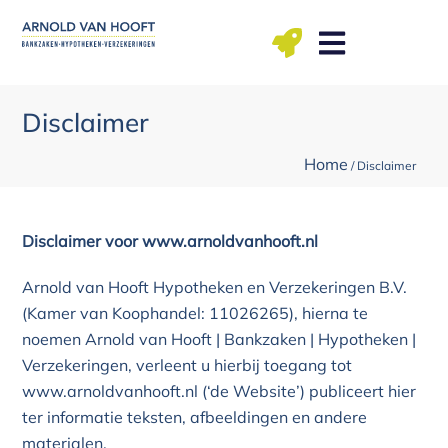
Ga
naar
de
inhoud
ma t/m vr: 09.00 – 12.00, 13.00 – 17.00 uu
Disclaimer
Home
/
Disclaimer
Disclaimer voor www.arnoldvanhooft.nl
Arnold van Hooft Hypotheken en Verzekeringen B.V.
(Kamer van Koophandel: 11026265), hierna te
noemen Arnold van Hooft | Bankzaken | Hypotheken |
Verzekeringen, verleent u hierbij toegang tot
www.arnoldvanhooft.nl (‘de Website’) publiceert hier
ter informatie teksten, afbeeldingen en andere
materialen.