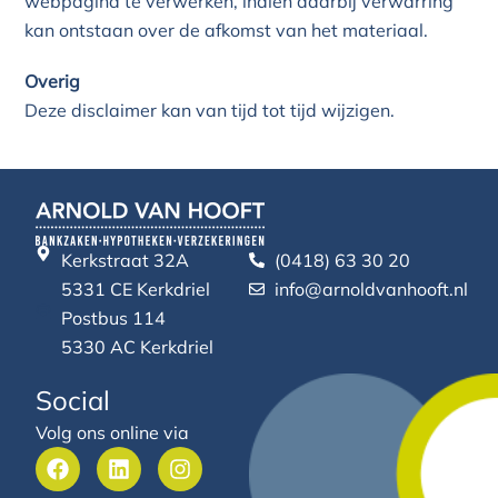
webpagina te verwerken, indien daarbij verwarring
kan ontstaan over de afkomst van het materiaal.
Overig
Deze disclaimer kan van tijd tot tijd wijzigen.
Kerkstraat 32A
(0418) 63 30 20
5331 CE Kerkdriel
info@arnoldvanhooft.nl
Postbus 114
5330 AC Kerkdriel
Social
Volg ons online via
F
L
I
a
i
n