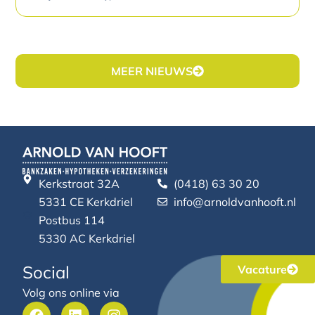
MEER NIEUWS
Kerkstraat 32A
(0418) 63 30 20
5331 CE Kerkdriel
info@arnoldvanhooft.nl
Postbus 114
5330 AC Kerkdriel
Social
Vacature
Volg ons online via
F
L
I