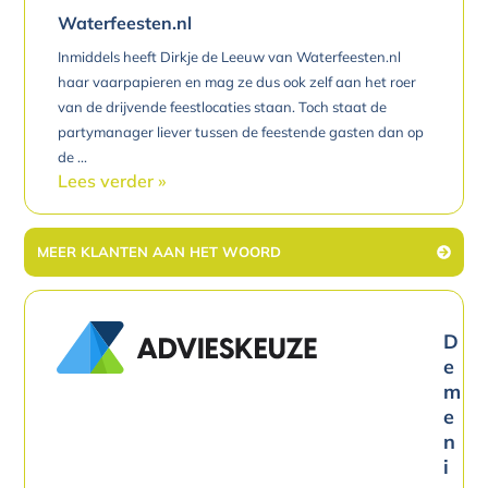
Waterfeesten.nl
Inmiddels heeft Dirkje de Leeuw van Waterfeesten.nl
haar vaarpapieren en mag ze dus ook zelf aan het roer
van de drijvende feestlocaties staan. Toch staat de
partymanager liever tussen de feestende gasten dan op
de
Lees verder »
MEER KLANTEN AAN HET WOORD
D
e
m
e
n
i