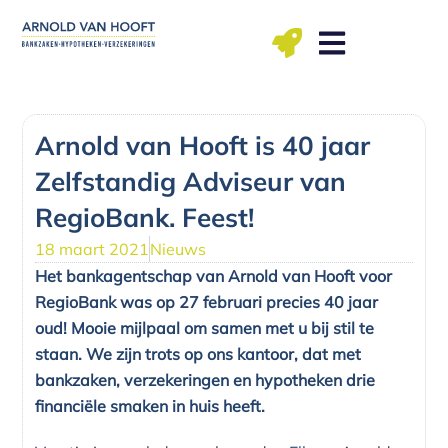
Ga
naar
de
inhoud
ma t/m vr: 09.00 – 12.00, 13.00 – 17.00 uu
Arnold van Hooft is 40 jaar
Zelfstandig Adviseur van
RegioBank. Feest!
18 maart 2021
Nieuws
Het bankagentschap van Arnold van Hooft voor
RegioBank was op 27 februari precies 40 jaar
oud! Mooie mijlpaal om samen met u bij stil te
staan. We zijn trots op ons kantoor, dat met
bankzaken, verzekeringen en hypotheken drie
financiële smaken in huis heeft.