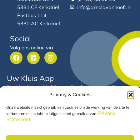
5331 CE Kerkdriel
info@arnoldvanhooft.nl
Postbus 114
5330 AC Kerkdriel
Social
Volg ons online via
F
L
I
a
i
n
c
n
s
e
k
t
Uw Kluis App
b
e
a
o
d
g
Deel heel gemakkelijk en veilig documenten of
o
i
r
Privacy & Cookies
gegevens met Arnold van Hooft. Via deze app heeft u
k
n
a
24/7 inzicht in uw financiële gegevens en documenten
m
Onze website maakt gebruik van cookies om de werking van de site te
op één centrale plek.
Privacy
verbeteren en inzicht te krijgen in het gebruik ervan.
Statement