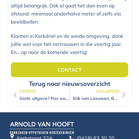
altijd belangrijk. Ook al gaat het dan even op
afstand: minimaal anderhalve meter of zelfs via
beeldbellen.
Klanten in Kerkdriel en de weide omgeving, dank
jullie wel voor het vertrouwen in die veertig jaar.
En… op naar de komende veertig!
CONTACT
Terug naar nieuwsoverzicht
VORIGE
VOLGENDE
Vorige
Volg
Grote uitgave? Pas uw betaallimiet aan!
Erik van Leeuwen, Bakkerij van Leeuwen
Kerkstraat 32A
(0418) 63 30 20