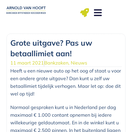
Ga
naar
de
inhoud
ma t/m vr: 09.00 – 12.00, 13.00 – 17.00 uu
Grote uitgave? Pas uw
betaallimiet aan!
11 maart 2021
Bankzaken
,
Nieuws
Heeft u een nieuwe auto op het oog of staat u voor
een andere grote uitgave? Dan kunt u zelf uw
betaallimiet tijdelijk verhogen. Maar let op: doe dit
wel op tijd!
Normaal gesproken kunt u in Nederland per dag
maximaal € 1.000 contant opnemen bij iedere
willekeurige geldautomaat. En in de winkel kunt u
maximaal € 2.500 pinnen. In het buitenland liggen