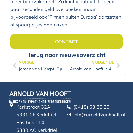
meer bankzaken zelf. Zo kunt u natuurlijk in een
paar seconden geld overboeken, maar
bijvoorbeeld ook ‘Pinnen buiten Europa’ aanzetten
of spaarpotjes aanmaken.
CONTACT
Terug naar nieuwsoverzicht
VORIGE
VOLGENDE
Vorige
Volg
Jeroen van Liempt, Opa Pietje
Arnold van Hooft is 40 jaar Zelfstandig Adviseur van RegioBank. Feest!
Kerkstraat 32A
(0418) 63 30 20
5331 CE Kerkdriel
info@arnoldvanhooft.nl
Postbus 114
5330 AC Kerkdriel