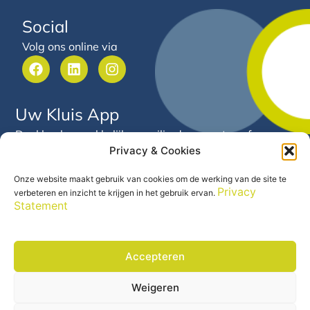
Social
Volg ons online via
F
L
I
a
i
n
c
n
s
e
k
t
Uw Kluis App
b
e
a
o
d
g
Deel heel gemakkelijk en veilig documenten of
o
i
r
Privacy & Cookies
gegevens met Arnold van Hooft. Via deze app heeft u
k
n
a
24/7 inzicht in uw financiële gegevens en documenten
m
Onze website maakt gebruik van cookies om de werking van de site te
op één centrale plek.
Privacy
verbeteren en inzicht te krijgen in het gebruik ervan.
Statement
Accepteren
Weigeren
Precontractuele informatie
© 2026 Arnold van Hooft |
|
Disclaimer
Privacy Statement
|