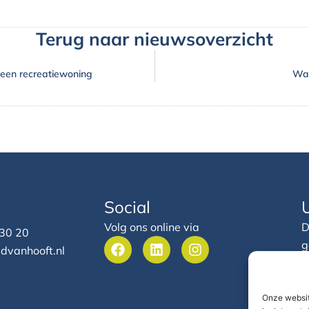
Terug naar nieuwsoverzicht
 een recreatiewoning
Wat
Social
Volg ons online via
D
 30 20
F
L
I
g
dvanhooft.nl
a
i
n
h
c
n
s
e
e
k
t
b
e
a
Onze websit