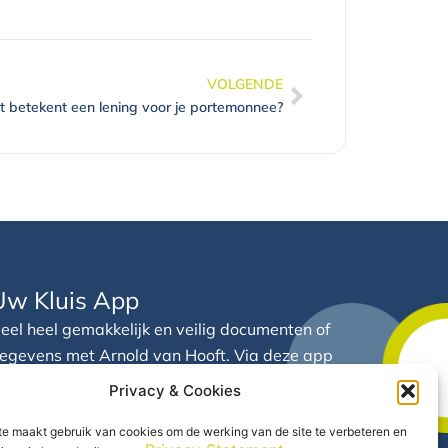
VOLGENDE
Volgende
 betekent een lening voor je portemonnee?
Uw Kluis App
eel heel gemakkelijk en veilig documenten of
egevens met Arnold van Hooft. Via deze app
eeft u 24/7 inzicht in uw financiële gegevens
Privacy & Cookies
n documenten op één centrale plek.
e maakt gebruik van cookies om de werking van de site te verbeteren en