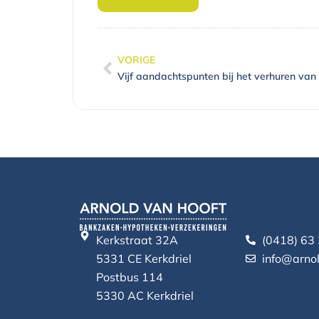
VORIGE
Vorige
Vijf aandachtspunten bij het verhuren van
Kerkstraat 32A
(0418) 63
5331 CE Kerkdriel
info@arnol
Postbus 114
5330 AC Kerkdriel