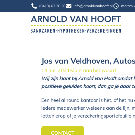
Ga
(0418) 63 30 20
info@arnoldvanhooft.nl
ma t/m v
naar
de
inhoud
Jos van Veldhoven, Auto
14 mei 2021
Klant aan het woord
Wij zijn klant bij Arnold van Hooft omdat 
positieve geluiden hoort, dan ga je daar t
Een heel allround kantoor is het, of het n
iedere medewerker weleens aan de lijn, maar
letten erop of je verzekeringsportefeuille 
CONTACT