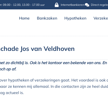
r: 09.00 - 12.00, 13.00 - 17.00 uur
Internetbankieren
Direct regel
Home
Bankzaken
Hypotheken
Verzeke
schade Jos van Veldhoven
het zo dichtbij is. Ook is het kantoor een bekende van ons. En
och op af.
u over hypotheken of verzekeringen gaat. Het voordeel is ook d
 ze kennen mij allemaal. In die contacten zijn ze heel duideli
nog actueel is.