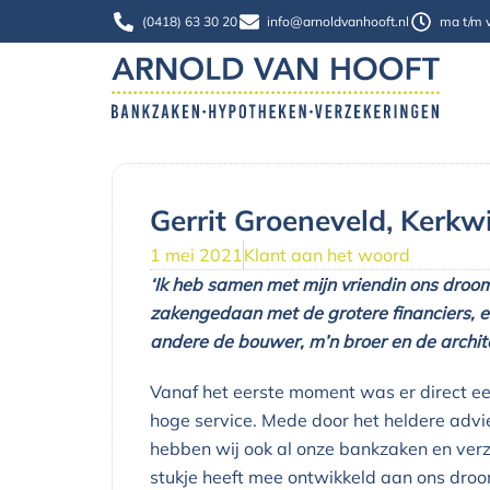
Ga
(0418) 63 30 20
info@arnoldvanhooft.nl
ma t/m v
naar
de
inhoud
Gerrit Groeneveld, Kerkwi
1 mei 2021
Klant aan het woord
‘Ik heb samen met mijn vriendin ons droom
zakengedaan met de grotere financiers, e
andere de bouwer, m’n broer en de archit
Vanaf het eerste moment was er direct een
hoge service. Mede door het heldere advi
hebben wij ook al onze bankzaken en verz
stukje heeft mee ontwikkeld aan ons droo