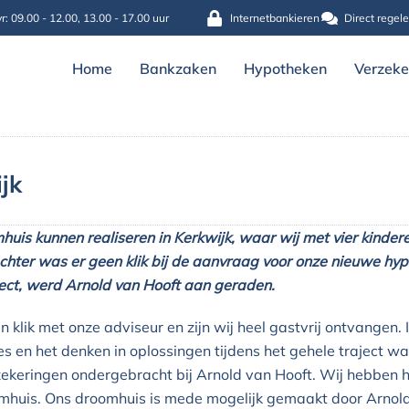
r: 09.00 - 12.00, 13.00 - 17.00 uur
Internetbankieren
Direct regel
Home
Bankzaken
Hypotheken
Verzeke
jk
huis kunnen realiseren in Kerkwijk, waar wij met vier kinder
chter was er geen klik bij de aanvraag voor onze nieuwe hyp
ect, werd Arnold van Hooft aan geraden.
 klik met onze adviseur en zijn wij heel gastvrij ontvangen
es en het denken in oplossingen tijdens het gehele traject 
ekeringen ondergebracht bij Arnold van Hooft. Wij hebben h
mhuis. Ons droomhuis is mede mogelijk gemaakt door Arnold 