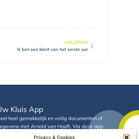
VOLGENDE
Volgende
Ik ben een klant van het eerste uur
Uw Kluis App
eel heel gemakkelijk en veilig documenten of
egevens met Arnold van Hooft. Via deze app
eeft u 24/7 inzicht in uw financiële gegevens
Privacy & Cookies