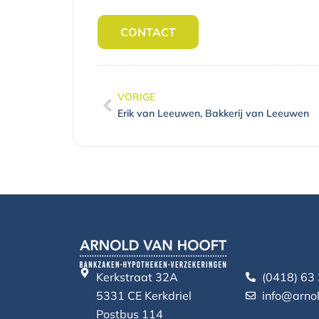
CONTACT
VORIGE
Vorige
Erik van Leeuwen, Bakkerij van Leeuwen
Kerkstraat 32A
(0418) 63
5331 CE Kerkdriel
info@arnol
Postbus 114