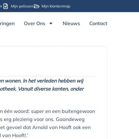
en
Mijn polissen
Mijn klantenmap
ringen
Over Ons
Nieuws
Contact
en wonen. In het verleden hebben wij
otheek. Vanuit diverse kanten, onder
. In één woord: super en een buitengewoon
was erg plezierig voor ons. Gaandeweg
et gevoel dat Arnold van Hooft ook een
van Hooft!.’