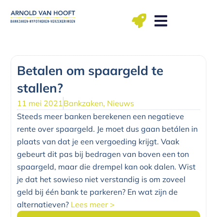
Ga
naar
de
inhoud
ma t/m vr: 09.00 – 12.00, 13.00 – 17.00 uu
Betalen om spaargeld te
stallen?
11 mei 2021
Bankzaken
,
Nieuws
Steeds meer banken berekenen een negatieve
rente over spaargeld. Je moet dus gaan betálen in
plaats van dat je een vergoeding krijgt. Vaak
gebeurt dit pas bij bedragen van boven een ton
spaargeld, maar die drempel kan ook dalen. Wist
je dat het sowieso niet verstandig is om zoveel
geld bij één bank te parkeren? En wat zijn de
alternatieven?
Lees meer >