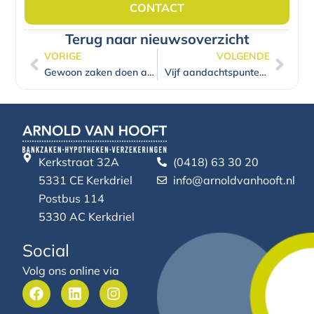
CONTACT
Terug naar nieuwsoverzicht
VORIGE
VOLGENDE
Vorige
Volg
Gewoon zaken doen aan de keukentafel
Vijf aandachtspunten bij het verhuren van een recreatiewoning
Kerkstraat 32A
(0418) 63 30 20
5331 CE Kerkdriel
info@arnoldvanhooft.nl
Postbus 114
5330 AC Kerkdriel
Social
Volg ons online via
F
L
I
a
i
n
c
n
s