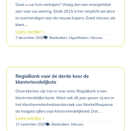
Gaat u uw huis verkopen? Vraag dan een energielabel
i
i
i
i
i
i
i
i
i
i
i
i
i
i
aan voor uw woning. Sinds 2015 is het verplicht om deze
n
n
n
n
n
n
n
n
n
n
n
n
n
n
te overhandigen aan de nieuwe kopers. Goed nieuws: als
a
a
a
a
a
a
a
a
a
a
a
a
a
a
klant
Lees verder »
7 december 2020
Bankzaken
,
Hypotheken
,
Nieuws
RegioBank voor de derde keer de
klantvriendelijkste
Onze klanten zijn het er over eens: RegioBank is een
klantvriendelijke bank. Want ook dit jaar gaven zij ons in
het klanttevredenheidsonderzoek van MarketResponse
de hoogste cijfers voor klantvriendelijkheid. Dat
Lees verder »
17 november 2020
Bankzaken
,
Nieuws