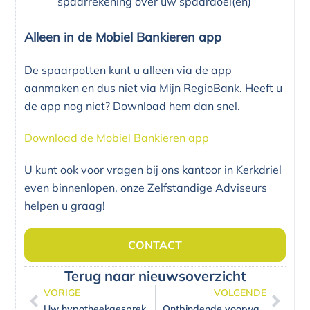
spaarrekening over uw spaardoel(en)
Alleen in de Mobiel Bankieren app
De spaarpotten kunt u alleen via de app
aanmaken en dus niet via Mijn RegioBank. Heeft u
de app nog niet? Download hem dan snel.
Download de Mobiel Bankieren app
U kunt ook voor vragen bij ons kantoor in Kerkdriel
even binnenlopen, onze Zelfstandige Adviseurs
helpen u graag!
CONTACT
Terug naar nieuwsoverzicht
VORIGE
VOLGENDE
Vorige
Volg
Uw hypotheekgesprek voorbereiden: 7 tips
Ontbindende voorwaarden: wanneer wordt het bod en koopcontract bindend?