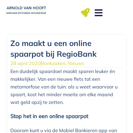
Ga
naar
de
inhoud
ma t/m vr: 09.00 – 12.00, 13.00 – 17.00 uu
Zo maakt u een online
spaarpot bij RegioBank
28 april 2020
Bankzaken
,
Nieuws
Een duidelijk spaardoel maakt sparen leuker én
makkelijker. Van een nieuwe fiets tot een
metamorfose van de tuin: als u weet waarvoor u
spaart, kost het minder moeite om elke maand
wat geld opzij te zetten.
Stop het in een online spaarpot
Daarom kunt u via de Mobiel Bankieren app van