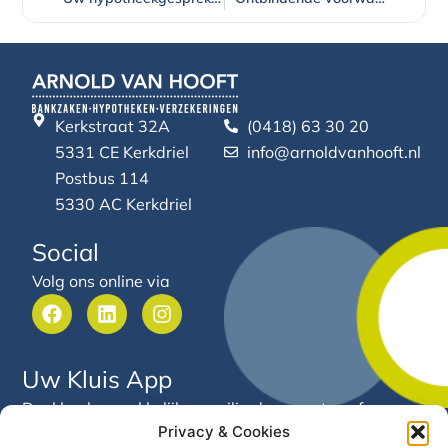
Kerkstraat 32A
(0418) 63 30 20
5331 CE Kerkdriel
info@arnoldvanhooft.nl
Postbus 114
5330 AC Kerkdriel
Social
Volg ons online via
F
L
I
a
i
n
c
n
s
e
k
t
Uw Kluis App
b
e
a
o
d
g
Deel heel gemakkelijk en veilig documenten of
o
i
r
Privacy & Cookies
gegevens met Arnold van Hooft. Via deze app heeft u
k
n
a