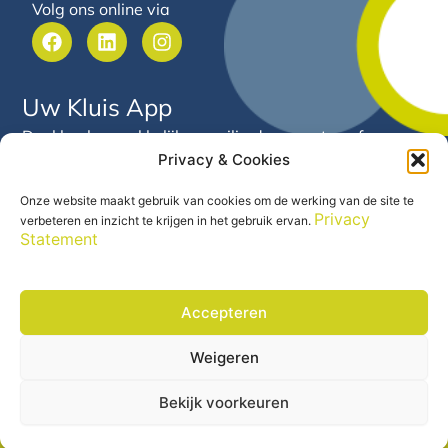
Volg ons online via
F
L
I
a
i
n
c
n
s
e
k
t
Uw Kluis App
b
e
a
o
d
g
Deel heel gemakkelijk en veilig documenten of
o
i
r
Privacy & Cookies
gegevens met Arnold van Hooft. Via deze app heeft u
k
n
a
24/7 inzicht in uw financiële gegevens en documenten
m
Onze website maakt gebruik van cookies om de werking van de site te
op één centrale plek.
Privacy
verbeteren en inzicht te krijgen in het gebruik ervan.
Statement
Accepteren
Weigeren
Precontractuele informatie
© 2026 Arnold van Hooft |
|
Disclaimer
Privacy Statement
|
Bekijk voorkeuren
Zelfstandig financieel adviseur ASN Bank