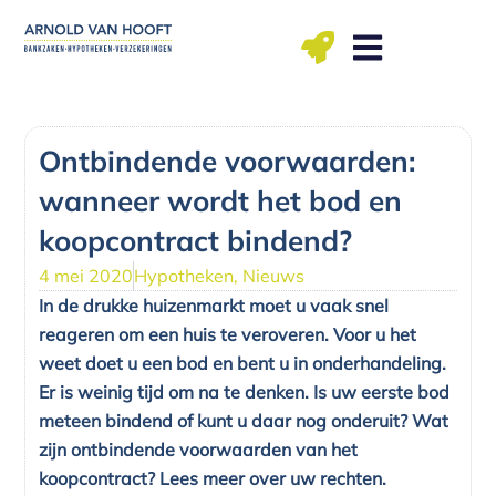
Ga
naar
de
inhoud
ma t/m vr: 09.00 – 12.00, 13.00 – 17.00 uu
Ontbindende voorwaarden:
wanneer wordt het bod en
koopcontract bindend?
4 mei 2020
Hypotheken
,
Nieuws
In de drukke huizenmarkt moet u vaak snel
reageren om een huis te veroveren. Voor u het
weet doet u een bod en bent u in onderhandeling.
Er is weinig tijd om na te denken. Is uw eerste bod
meteen bindend of kunt u daar nog onderuit? Wat
zijn ontbindende voorwaarden van het
koopcontract? Lees meer over uw rechten.