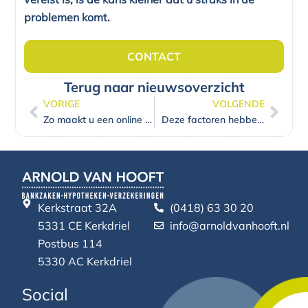
problemen komt.
CONTACT
Terug naar nieuwsoverzicht
VORIGE
VOLGENDE
Vorige
Volg
Zo maakt u een online spaarpot bij RegioBank
Deze factoren hebben invloed op uw hypotheek
Kerkstraat 32A
(0418) 63 30 20
5331 CE Kerkdriel
info@arnoldvanhooft.nl
Postbus 114
5330 AC Kerkdriel
Social