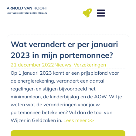
Ga
naar
de
inhoud
ma t/m vr: 09.00 – 12.00, 13.00 – 17.00 uu
Wat verandert er per januari
2023 in mijn portemonnee?
21 december 2022
Nieuws
,
Verzekeringen
Op 1 januari 2023 komt er een prijsplafond voor
de energierekening, verandert een aantal
regelingen en stijgen bijvoorbeeld het
minimumloon, de kinderbijslag en de AOW.
Wil je
weten wat de veranderingen voor jouw
portemonnee betekenen? Vul dan de tool van
Wijzer in Geldzaken in.
Lees meer >>