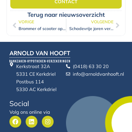
CONTACT
Terug naar nieuwsoverzicht
VORIGE
VOLGENDE
Vorige
Volg
Brommer of scooter opgevoerd? Onverstandig en onverzekerd!
Schadevrije jaren verliezen, ook als het niet jouw schuld is
Kerkstraat 32A
(0418) 63 30 20
5331 CE Kerkdriel
info@arnoldvanhooft.nl
Postbus 114
5330 AC Kerkdriel
Social
Volg ons online via
F
L
I
a
i
n
c
n
s