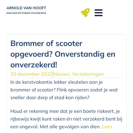
Ga
naar
de
inhoud
ma t/m vr: 09.00 – 12.00, 13.00 – 17.00 uu
Brommer of scooter
opgevoerd? Onverstandig en
onverzekerd!
20 december 2022
Nieuws
,
Verzekeringen
In de kerstvakantie lekker sleutelen aan je
brommer of scooter? Flink opvoeren zodat je wat
sneller door dorp of stad kan rijden?
Houd er rekening mee dat je een boete riskeert, je
rijbewijs kwijt kunt raken én niet verzekerd bent bij
een ongeval. Met alle gevolgen van dien.
Lees