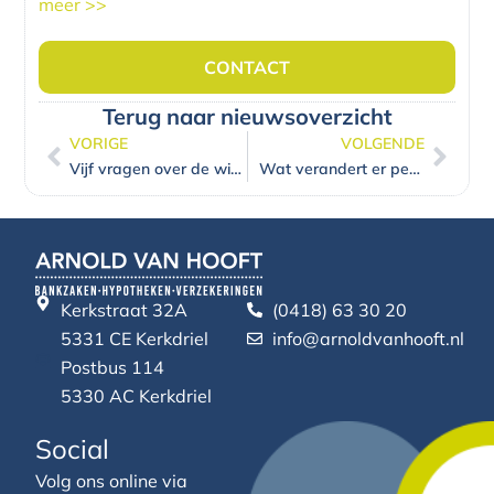
meer >>
CONTACT
Terug naar nieuwsoverzicht
VORIGE
VOLGENDE
Vorige
Volg
Vijf vragen over de wintersportvakantie
Wat verandert er per januari 2023 in mijn portemonnee?
Kerkstraat 32A
(0418) 63 30 20
5331 CE Kerkdriel
info@arnoldvanhooft.nl
Postbus 114
5330 AC Kerkdriel
Social
Volg ons online via