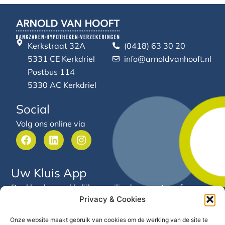
Kerkstraat 32A
(0418) 63 30 20
5331 CE Kerkdriel
info@arnoldvanhooft.nl
Postbus 114
5330 AC Kerkdriel
Social
Volg ons online via
F
L
I
a
i
n
c
n
s
e
k
t
Uw Kluis App
b
e
a
o
d
g
Deel heel gemakkelijk en veilig documenten of
o
i
r
Privacy & Cookies
gegevens met Arnold van Hooft. Via deze app heeft u
k
n
a
24/7 inzicht in uw financiële gegevens en documenten
m
Onze website maakt gebruik van cookies om de werking van de site te