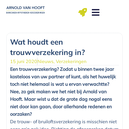
Ga
naar
de
inhoud
ma t/m vr: 09.00 – 12.00, 13.00 – 17.00 uu
Wat houdt een
trouwverzekering in?
15 juni 2020
Nieuws
,
Verzekeringen
Een trouwverzekering? Zodat u binnen twee jaar
kosteloos van uw partner af kunt, als het huwelijk
toch niet helemaal is wat u ervan verwachtte?
Nee, zo gek maken we het niet bij Arnold van
Hooft. Maar wist u dat de grote dag nogal eens
niet door kan gaan, door allerhande redenen en
oorzaken?
De trouw- of bruiloftsverzekering is misschien niet
eens zo’n gek idee. Richting de afgesproken datum