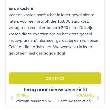
En de kosten?
Voor de kosten hoeft u het in ieder geval niet te
laten: voor een bruiloft die 15.000 euro kost,
vraagt een verzekeraar zo’n 200 euro. Dat zijn
kosten die te overzien zijn op het grote geheel.
Trouwplannen? Informeer gerust bij een van onze
Zelfstandige Adviseurs. We wensen u in ieder
geval een heel geslaagde dag!
CONTACT
Terug naar nieuwsoverzicht
VORIGE
VOLGENDE
Vorige
Volg
Vakantie annuleren: wanneer heeft u recht op vergoeding?
Heeft uw zoon of dochter al een jongerenrekening?