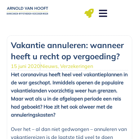
Ga
naar
de
inhoud
ma t/m vr: 09.00 – 12.00, 13.00 – 17.00 uu
Vakantie annuleren: wanneer
heeft u recht op vergoeding?
15 juni 2020
Nieuws
,
Verzekeringen
Het coronavirus heeft heel veel vakantieplannen in
de war geschopt. Inmiddels openen de populaire
vakantielanden voorzichtig weer hun grenzen.
Maar wat als u in de afgelopen periode een reis
had geboekt? Hoe zit het ook alweer met de
annuleringskosten?
Over het – al dan niet gedwongen – annuleren van
vakantiereizen is de laatste tijd veel te doen