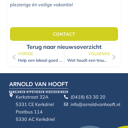
plezierige én veilige vakantie!
CONTACT
Terug naar nieuwsoverzicht
VORIGE
VOLGENDE
Vorige
Volg
Help een lokaal goed doel de coronacrisis door!
Wat houdt een trouwverzekering in?
Kerkstraat 32A
(0418) 63 30 20
5331 CE Kerkdriel
info@arnoldvanhooft.nl
Postbus 114
5330 AC Kerkdriel