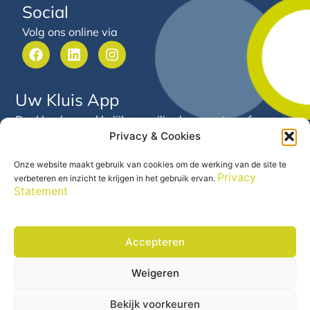
Social
Volg ons online via
F
L
I
a
i
n
c
n
s
e
k
t
Uw Kluis App
b
e
a
o
d
g
Deel heel gemakkelijk en veilig documenten of
o
i
r
Privacy & Cookies
gegevens met Arnold van Hooft. Via deze app heeft u
k
n
a
24/7 inzicht in uw financiële gegevens en documenten
m
Onze website maakt gebruik van cookies om de werking van de site te
op één centrale plek.
Privacy
verbeteren en inzicht te krijgen in het gebruik ervan.
Statement
Accepteren
Weigeren
Precontractuele informatie
© 2026 Arnold van Hooft |
|
Disclaimer
Privacy Statement
|
Bekijk voorkeuren