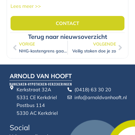
Lees meer >>
CONTACT
Terug naar nieuwsoverzicht
VORIGE
VOLGENDE
Vorige
Volg
NHG-kostengrens gaat in 2022 naar 355.000 euro
Veilig stoken doe je zo
Kerkstraat 32A
(0418) 63 30 20
5331 CE Kerkdriel
info@arnoldvanhooft.nl
Postbus 114
5330 AC Kerkdriel
Social