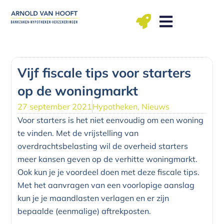
Ga
naar
de
inhoud
ma t/m vr: 09.00 – 12.00, 13.00 – 17.00 uu
Vijf fiscale tips voor starters
op de woningmarkt
27 september 2021
Hypotheken
,
Nieuws
Voor starters is het niet eenvoudig om een woning
te vinden. Met de vrijstelling van
overdrachtsbelasting wil de overheid starters
meer kansen geven op de verhitte woningmarkt.
Ook kun je je voordeel doen met deze fiscale tips.
Met het aanvragen van een voorlopige aanslag
kun je je maandlasten verlagen en er zijn
bepaalde (eenmalige) aftrekposten.