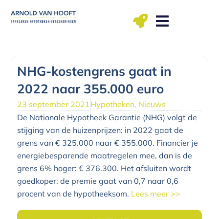
Ga
naar
de
inhoud
ma t/m vr: 09.00 – 12.00, 13.00 – 17.00 uu
NHG-kostengrens gaat in
2022 naar 355.000 euro
23 september 2021
Hypotheken
,
Nieuws
De Nationale Hypotheek Garantie (NHG) volgt de
stijging van de huizenprijzen: in 2022 gaat de
grens van € 325.000 naar € 355.000. Financier je
energiebesparende maatregelen mee, dan is de
grens 6% hoger: € 376.300. Het afsluiten wordt
goedkoper: de premie gaat van 0,7 naar 0,6
procent van de hypotheeksom.
Lees meer >>