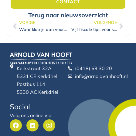
CONTACT
Terug naar nieuwsoverzicht
VORIGE
VOLGENDE
Vorige
Volg
Waar klop je aan voor een hypotheek?
Vijf fiscale tips voor starters op de woningmarkt
Kerkstraat 32A
(0418) 63 30 20
5331 CE Kerkdriel
info@arnoldvanhooft.nl
Postbus 114
5330 AC Kerkdriel
Social
Volg ons online via
F
L
I
a
i
n
c
n
s