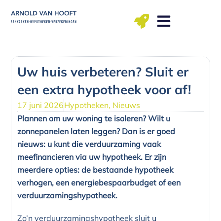
Ga
naar
de
inhoud
ma t/m vr: 09.00 – 12.00, 13.00 – 17.00 uu
Uw huis verbeteren? Sluit er
een extra hypotheek voor af!
17 juni 2026
Hypotheken
,
Nieuws
Plannen om uw woning te isoleren? Wilt u
zonnepanelen laten leggen? Dan is er goed
nieuws: u kunt die verduurzaming vaak
meefinancieren via uw hypotheek. Er zijn
meerdere opties: de bestaande hypotheek
verhogen, een energiebespaarbudget of een
verduurzamingshypotheek.
Zo’n verduurzamingshypotheek sluit u