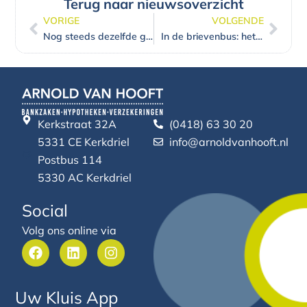
Terug naar nieuwsoverzicht
VORIGE
VOLGENDE
Vorige
Volg
Nog steeds dezelfde gezichten, nu als ASN Bank
In de brievenbus: het nieuwe ZEST Magazine
Kerkstraat 32A
(0418) 63 30 20
5331 CE Kerkdriel
info@arnoldvanhooft.nl
Postbus 114
5330 AC Kerkdriel
Social
Volg ons online via
F
L
I
a
i
n
c
n
s
e
k
t
Uw Kluis App
b
e
a