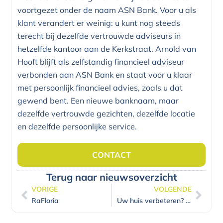
voortgezet onder de naam ASN Bank. Voor u als
klant verandert er weinig: u kunt nog steeds
terecht bij dezelfde vertrouwde adviseurs in
hetzelfde kantoor aan de Kerkstraat. Arnold van
Hooft blijft als zelfstandig financieel adviseur
verbonden aan ASN Bank en staat voor u klaar
met persoonlijk financieel advies, zoals u dat
gewend bent. Een nieuwe banknaam, maar
dezelfde vertrouwde gezichten, dezelfde locatie
en dezelfde persoonlijke service.
CONTACT
Terug naar nieuwsoverzicht
VORIGE
VOLGENDE
Vorige
Volg
RaFloria
Uw huis verbeteren? Sluit er een extra hypotheek voor af!