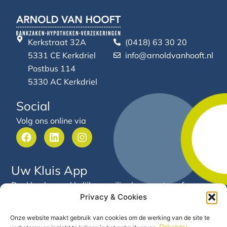
Kerkstraat 32A
(0418) 63 30 20
5331 CE Kerkdriel
info@arnoldvanhooft.nl
Postbus 114
5330 AC Kerkdriel
Social
Volg ons online via
F
L
I
a
i
n
c
n
s
e
k
t
Uw Kluis App
b
e
a
o
d
g
Deel heel gemakkelijk en veilig documenten of
o
i
r
Privacy & Cookies
gegevens met Arnold van Hooft. Via deze app heeft u
k
n
a
24/7 inzicht in uw financiële gegevens en documenten
m
Onze website maakt gebruik van cookies om de werking van de site te
op één centrale plek.