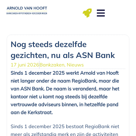
Ga
naar
de
inhoud
ma t/m vr: 09.00 – 12.00, 13.00 – 17.00 uu
Nog steeds dezelfde
gezichten, nu als ASN Bank
17 juni 2026
Bankzaken
,
Nieuws
Sinds 1 december 2025 werkt Arnold van Hooft
niet langer onder de naam RegioBank, maar die
van ASN Bank. De naam is veranderd, maar het
kantoor niet u komt nog steeds bij dezelfde
vertrouwde adviseurs binnen, in hetzelfde pand
aan de Kerkstraat.
Sinds 1 december 2025 bestaat RegioBank niet
meer als zelfstandig merk en zijn de activiteiten