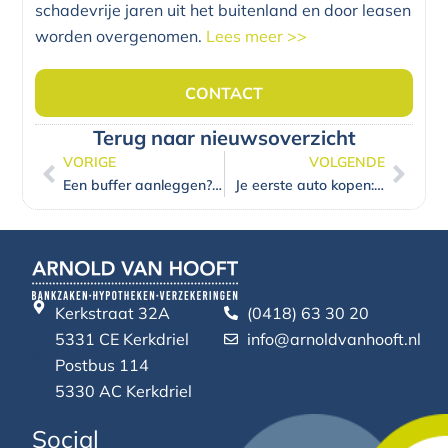
schadevrije jaren uit het buitenland en door leasen
worden overgenomen.
Lees meer >>
CONTACT
Terug naar nieuwsoverzicht
VORIGE
VOLGENDE
Vorige
Volg
Een buffer aanleggen? Studieschuld of hypotheek aflossen? Suggesties voor (financiële) goede voornemens!
Je eerste auto kopen: waar moet je allemaal aan denken?
Kerkstraat 32A
(0418) 63 30 20
5331 CE Kerkdriel
info@arnoldvanhooft.nl
Postbus 114
5330 AC Kerkdriel
Social