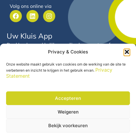
Volg ons online via
F
L
I
a
i
n
c
n
s
e
k
t
Uw Kluis App
b
e
a
o
d
g
Deel heel gemakkelijk en veilig documenten of
o
i
r
Privacy & Cookies
gegevens met Arnold van Hooft. Via deze app heeft u
k
n
a
24/7 inzicht in uw financiële gegevens en documenten
m
Onze website maakt gebruik van cookies om de werking van de site te
op één centrale plek.
Privacy
verbeteren en inzicht te krijgen in het gebruik ervan.
Statement
Accepteren
Weigeren
Precontractuele informatie
© 2026 Arnold van Hooft |
|
Disclaimer
Privacy Statement
|
Bekijk voorkeuren
Zelfstandig financieel adviseur ASN Bank