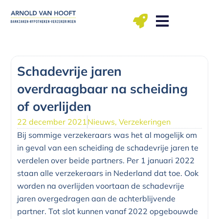
Ga
naar
de
inhoud
ma t/m vr: 09.00 – 12.00, 13.00 – 17.00 uu
Schadevrije jaren
overdraagbaar na scheiding
of overlijden
22 december 2021
Nieuws
,
Verzekeringen
Bij sommige verzekeraars was het al mogelijk om
in geval van een scheiding de schadevrije jaren te
verdelen over beide partners. Per 1 januari 2022
staan alle verzekeraars in Nederland dat toe. Ook
worden na overlijden voortaan de schadevrije
jaren overgedragen aan de achterblijvende
partner. Tot slot kunnen vanaf 2022 opgebouwde