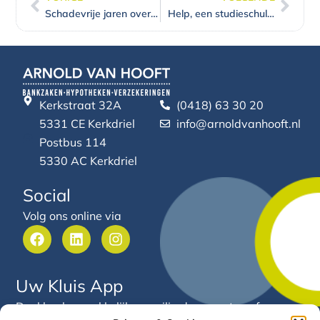
Vorige
Volg
Schadevrije jaren overdraagbaar na scheiding of overlijden
Help, een studieschuld! Kan ik nog wel een huis kopen?
Kerkstraat 32A
(0418) 63 30 20
5331 CE Kerkdriel
info@arnoldvanhooft.nl
Postbus 114
5330 AC Kerkdriel
Social
Volg ons online via
F
L
I
a
i
n
c
n
s
e
k
t
Uw Kluis App
b
e
a
o
d
g
Deel heel gemakkelijk en veilig documenten of
o
i
r