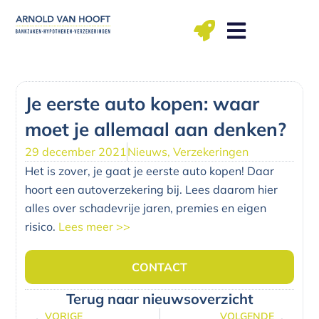
Ga
naar
de
inhoud
ma t/m vr: 09.00 – 12.00, 13.00 – 17.00 uu
Je eerste auto kopen: waar
moet je allemaal aan denken?
29 december 2021
Nieuws
,
Verzekeringen
Het is zover, je gaat je eerste auto kopen! Daar
hoort een autoverzekering bij. Lees daarom hier
alles over schadevrije jaren, premies en eigen
risico.
Lees meer >>
CONTACT
Terug naar nieuwsoverzicht
VORIGE
VOLGENDE