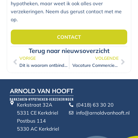
hypotheken, maar weet ik ook alles over
verzekeringen. Neem dus gerust contact met me
op.
CONTACT
Terug naar nieuwsoverzicht
VORIGE
VOLGENDE
Vorige
Volg
Dit is waarom ontbindende voorwaarden belangrijk zijn
Vacature Commercieel Medewerker Verzekeringen met affiniteit voor Bank & Verzekeringen
Kerkstraat 32A
(0418) 63 30 20
5331 CE Kerkdriel
info@arnoldvanhooft.nl
Postbus 114
5330 AC Kerkdriel