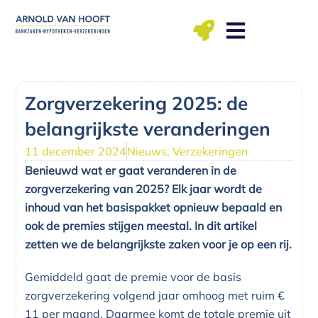
Ga
naar
de
inhoud
ma t/m vr: 09.00 – 12.00, 13.00 – 17.00 uu
Zorgverzekering 2025: de
belangrijkste veranderingen
11 december 2024
Nieuws
,
Verzekeringen
Benieuwd wat er gaat veranderen in de
zorgverzekering van 2025? Elk jaar wordt de
inhoud van het basispakket opnieuw bepaald en
ook de premies stijgen meestal. In dit artikel
zetten we de belangrijkste zaken voor je op een rij.
Gemiddeld gaat de premie voor de basis
zorgverzekering volgend jaar omhoog met ruim €
11 per maand. Daarmee komt de totale premie uit