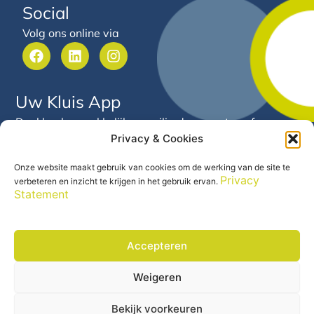
Social
Volg ons online via
F
L
I
a
i
n
c
n
s
e
k
t
Uw Kluis App
b
e
a
o
d
g
Deel heel gemakkelijk en veilig documenten of
o
i
r
Privacy & Cookies
gegevens met Arnold van Hooft. Via deze app heeft u
k
n
a
24/7 inzicht in uw financiële gegevens en documenten
m
Onze website maakt gebruik van cookies om de werking van de site te
op één centrale plek.
Privacy
verbeteren en inzicht te krijgen in het gebruik ervan.
Statement
Accepteren
Weigeren
Precontractuele informatie
© 2026 Arnold van Hooft |
|
Disclaimer
Privacy Statement
|
Bekijk voorkeuren