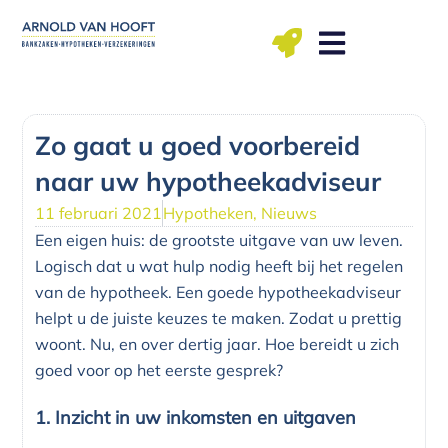
Ga
naar
de
inhoud
ma t/m vr: 09.00 – 12.00, 13.00 – 17.00 uu
Zo gaat u goed voorbereid
naar uw hypotheekadviseur
11 februari 2021
Hypotheken
,
Nieuws
Een eigen huis: de grootste uitgave van uw leven.
Logisch dat u wat hulp nodig heeft bij het regelen
van de hypotheek. Een goede hypotheekadviseur
helpt u de juiste keuzes te maken. Zodat u prettig
woont. Nu, en over dertig jaar. Hoe bereidt u zich
goed voor op het eerste gesprek?
1. Inzicht in uw inkomsten en uitgaven