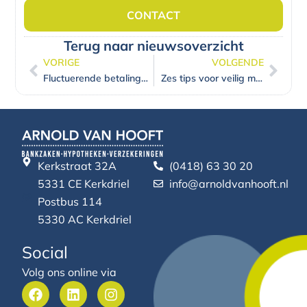
CONTACT
Terug naar nieuwsoverzicht
VORIGE
VOLGENDE
Vorige
Volg
Fluctuerende betalingen: wat te doen?
Zes tips voor veilig mobiel bankieren
Kerkstraat 32A
(0418) 63 30 20
5331 CE Kerkdriel
info@arnoldvanhooft.nl
Postbus 114
5330 AC Kerkdriel
Social
Volg ons online via
F
L
I
a
i
n