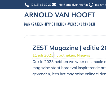
Ga
(0418) 63 30 20
info@arnoldvanhooft.nl
ma t/m v
naar
de
inhoud
ZEST Magazine | editie 
11 juli 2023
Hypotheken
,
Nieuws
Ook in 2023 hebben we weer een mooie e
magazine staat bordevol inspirerende art
gevonden, lees het magazine online tijde