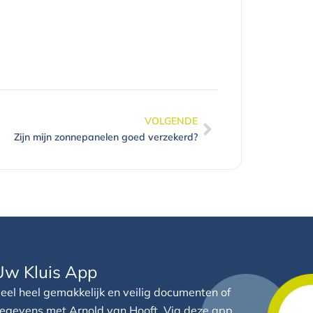
VOLGENDE
Volgende
Zijn mijn zonnepanelen goed verzekerd?
Uw Kluis App
eel heel gemakkelijk en veilig documenten of
egevens met Arnold van Hooft. Via deze app