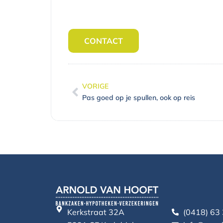
CONTACT
VORIGE
Vorige
Pas goed op je spullen, ook op reis
Kerkstraat 32A
(0418) 63