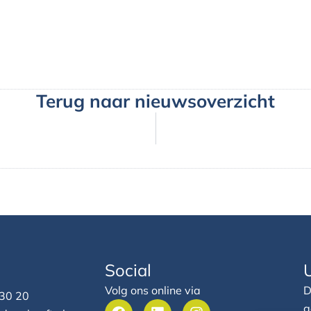
Terug naar nieuwsoverzicht
Social
Volg ons online via
D
 30 20
F
L
I
g