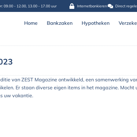
r: 09.00 - 12.00, 13.00 - 17.00 uur
Internetbankieren
Direct regel
Home
Bankzaken
Hypotheken
Verzeke
2023
ditie van ZEST Magazine ontwikkeld, een samenwerking va
ikelen. Er staan diverse eigen items in het magazine. Mocht
ns uw vakantie.