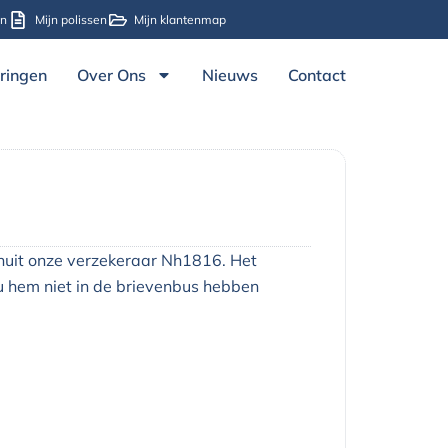
en
Mijn polissen
Mijn klantenmap
ringen
Over Ons
Nieuws
Contact
nuit onze verzekeraar Nh1816.
Het
 u hem niet in de brievenbus hebben