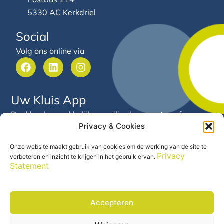
5330 AC Kerkdriel
Social
Volg ons online via
F
L
I
a
i
n
c
n
s
e
k
t
Uw Kluis App
b
e
a
o
d
g
Deel heel gemakkelijk en veilig documenten of
o
i
r
Privacy & Cookies
gegevens met Arnold van Hooft. Via deze app heeft u
k
n
a
24/7 inzicht in uw financiële gegevens en documenten
m
Onze website maakt gebruik van cookies om de werking van de site te
op één centrale plek.
Privacy
verbeteren en inzicht te krijgen in het gebruik ervan.
Statement
Accepteren