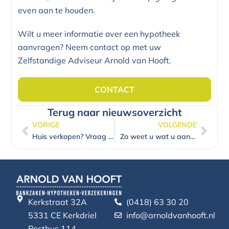
even aan te houden.
Wilt u meer informatie over een hypotheek
aanvragen? Neem contact op met uw
Zelfstandige Adviseur Arnold van Hooft.
CONTACT
Terug naar nieuwsoverzicht
VORIGE
VOLGENDE
Vorige
Volg
Huis verkopen? Vraag bij RegioBank gratis uw energielabel aan
Zo weet u wat u aan het einde van de maand overhoudt
Kerkstraat 32A
(0418) 63 30 20
5331 CE Kerkdriel
info@arnoldvanhooft.nl
Postbus 114