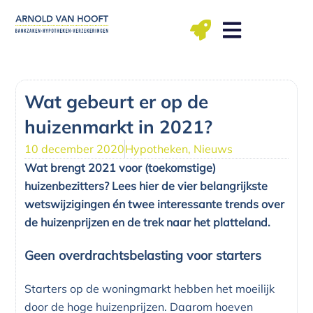
Ga
naar
de
inhoud
ma t/m vr: 09.00 – 12.00, 13.00 – 17.00 uu
Wat gebeurt er op de
huizenmarkt in 2021?
10 december 2020
Hypotheken
,
Nieuws
Wat brengt 2021 voor (toekomstige)
huizenbezitters? Lees hier de vier belangrijkste
wetswijzigingen én twee interessante trends over
de huizenprijzen en de trek naar het platteland.
Geen overdrachtsbelasting voor starters
Starters op de woningmarkt hebben het moeilijk
door de hoge huizenprijzen. Daarom hoeven