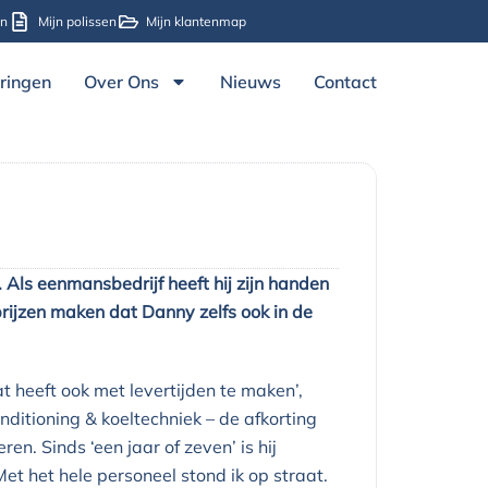
en
Mijn polissen
Mijn klantenmap
ringen
Over Ons
Nieuws
Contact
 Als eenmansbedrijf heeft hij zijn handen
prijzen maken dat Danny zelfs ook in de
 heeft ook met levertijden te maken’,
ditioning & koeltechniek – de afkorting
. Sinds ‘een jaar of zeven’ is hij
 Met het hele personeel stond ik op straat.