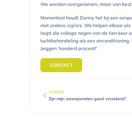
We werden overgenomen, maar van bestaan
Momenteel houdt Danny het bij een eenp
met andere zzp’ers. We helpen elkaar als h
loopt die collega negen van de tien keer o
luchtbehandeling als een airconditioning. E
zeggen: honderd procent!’
CONTACT
VORIGE
Vorige
Zijn mijn zonnepanelen goed verzekerd?