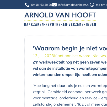
Ga
(0418) 63 30 20
info@arnoldvanhooft.nl
ma t/m v
naar
de
inhoud
‘Waarom begin je niet voo
13 juli 2023
Klant aan het woord
,
Nieuws
Z’n werkweek telt nog nét geen zeven werk
vol aan de installatie van warmtepompen, 
wintermaanden amper tijd heeft om adem te
‘Hoe lang het duurt als je nu een warmte
zegt hij. Gemiddeld eenmaal per week gaat
voor montage, onderhoud en service – erge
zelfstandig ondernemer. ‘Ik zit al meer dan