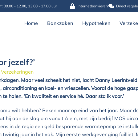
r: 09.00 - 12.00, 13.00 - 17.00 uur
Internetbankieren
Direct regel
Home
Bankzaken
Hypotheken
Verzeke
r jezelf?’
,
Verzekeringen
dagen. Maar veel scheelt het niet, lacht Danny Leerintveld.
airconditioning en koel- en vriescellen. Vooral de hoge gas
 halen. ‘En kwaliteit en service hè. Daar sta ik voor.’
pomp wilt hebben? Reken maar op eind van het jaar. Maar dat
 hij aan de slag om vanuit Alem, met zijn bedrijf MOS aircon
ns in de regio een geld besparende warmtepomp te installeren
 twintig jaar in het vak. Mijn eerste werkgever ging failliet.