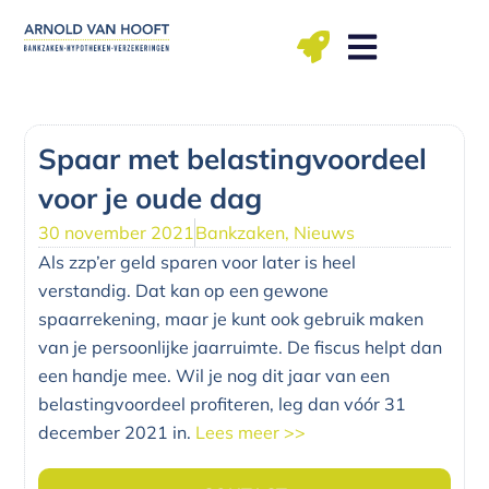
Ga
naar
de
inhoud
ma t/m vr: 09.00 – 12.00, 13.00 – 17.00 uu
Spaar met belastingvoordeel
voor je oude dag
30 november 2021
Bankzaken
,
Nieuws
Als zzp’er geld sparen voor later is heel
verstandig. Dat kan op een gewone
spaarrekening, maar je kunt ook gebruik maken
van je persoonlijke jaarruimte. De fiscus helpt dan
een handje mee. Wil je nog dit jaar van een
belastingvoordeel profiteren, leg dan vóór 31
december 2021 in.
Lees meer >>