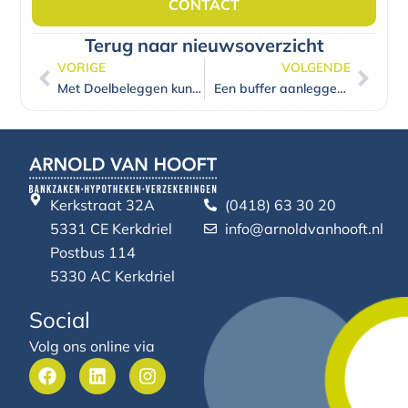
CONTACT
Terug naar nieuwsoverzicht
VORIGE
VOLGENDE
Vorige
Volg
Met Doelbeleggen kunt u zelf eenvoudig beleggen
Een buffer aanleggen? Studieschuld of hypotheek aflossen? Suggesties voor (financiële) goede voornemens!
Kerkstraat 32A
(0418) 63 30 20
5331 CE Kerkdriel
info@arnoldvanhooft.nl
Postbus 114
5330 AC Kerkdriel
Social
Volg ons online via
F
L
I
a
i
n
c
n
s