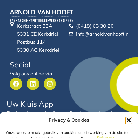
Kerkstraat 32A
(0418) 63 30 20
5331 CE Kerkdriel
info@arnoldvanhooft.nl
Postbus 114
5330 AC Kerkdriel
Social
Volg ons online via
F
L
I
a
i
n
c
n
s
e
k
t
Uw Kluis App
b
e
a
o
d
g
Deel heel gemakkelijk en veilig documenten of
o
i
r
Privacy & Cookies
gegevens met Arnold van Hooft. Via deze app heeft u
k
n
a
24/7 inzicht in uw financiële gegevens en documenten
m
Onze website maakt gebruik van cookies om de werking van de site te
op één centrale plek.