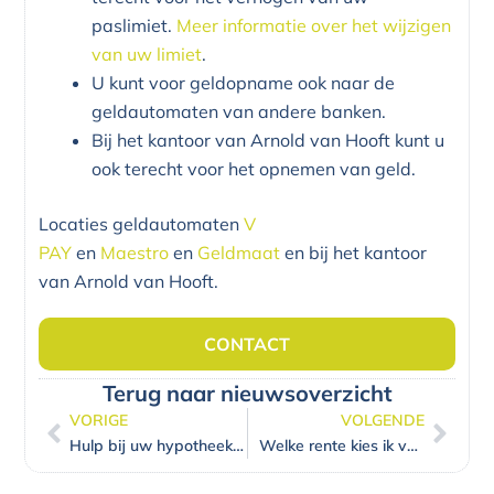
paslimiet.
Meer informatie over het wijzigen
van uw limiet
.
U kunt voor geldopname ook naar de
geldautomaten van andere banken.
Bij het kantoor van Arnold van Hooft kunt u
ook terecht voor het opnemen van geld.
Locaties geldautomaten
V
PAY
en
Maestro
en
Geldmaat
en bij het kantoor
van Arnold van Hooft.
CONTACT
Terug naar nieuwsoverzicht
VORIGE
VOLGENDE
Vorige
Volg
Hulp bij uw hypotheek van ouders, gemeente of verkoper
Welke rente kies ik voor mijn hypotheek?