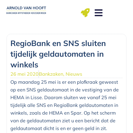
Ga
naar
de
inhoud
ma t/m vr: 09.00 – 12.00, 13.00 – 17.00 uu
RegioBank en SNS sluiten
tijdelijk geldautomaten in
winkels
26 mei 2020
Bankzaken
,
Nieuws
Op maandag 25 mei is er een plofkraak geweest
op een SNS geldautomaat in de vestiging van de
HEMA in Lisse. Daarom sluiten we vanaf 25 mei
tijdelijk alle SNS en RegioBank geldautomaten in
winkels, zoals de HEMA en Spar. Op het scherm
van de geldautomaten ziet u een bericht dat de
geldautomaat dicht is en er geen geld in zit.