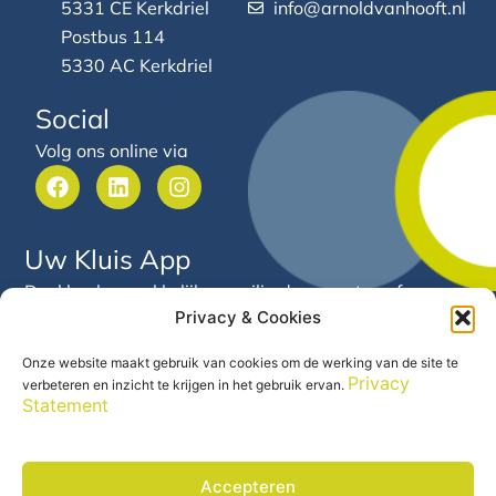
5331 CE Kerkdriel
info@arnoldvanhooft.nl
Postbus 114
5330 AC Kerkdriel
Social
Volg ons online via
F
L
I
a
i
n
c
n
s
e
k
t
Uw Kluis App
b
e
a
o
d
g
Deel heel gemakkelijk en veilig documenten of
o
i
r
Privacy & Cookies
gegevens met Arnold van Hooft. Via deze app heeft u
k
n
a
24/7 inzicht in uw financiële gegevens en documenten
m
Onze website maakt gebruik van cookies om de werking van de site te
op één centrale plek.
Privacy
verbeteren en inzicht te krijgen in het gebruik ervan.
Statement
Accepteren