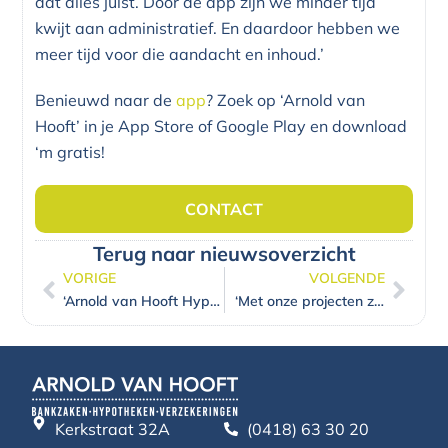
dat alles juist. Door de app zijn we minder tijd
kwijt aan administratief. En daardoor hebben we
meer tijd voor die aandacht en inhoud.’
Benieuwd naar de
app
? Zoek op ‘Arnold van
Hooft’ in je App Store of Google Play en download
‘m gratis!
CONTACT
Terug naar nieuwsoverzicht
VORIGE
VOLGENDE
Vorige
Volg
‘Arnold van Hooft Hypotheken en Verzekeringen opereert zoals wij rally rijden’
‘Met onze projecten zorgen we voor verbinding’
Kerkstraat 32A
(0418) 63 30 20