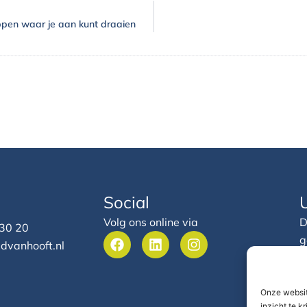
oppen waar je aan kunt draaien
Social
Volg ons online via
D
 30 20
F
L
I
g
dvanhooft.nl
a
i
n
h
c
n
s
e
e
k
t
b
e
a
Onze websit
o
d
g
inzicht te k