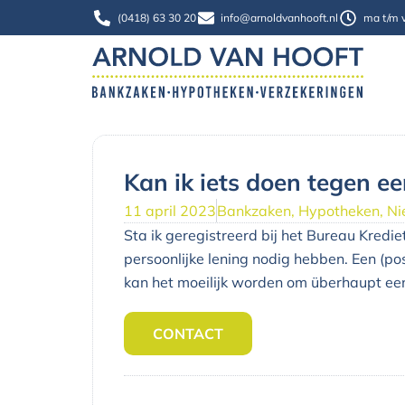
Ga
(0418) 63 30 20
info@arnoldvanhooft.nl
ma t/m v
naar
de
inhoud
Kan ik iets doen tegen ee
11 april 2023
Bankzaken
,
Hypotheken
,
Ni
Sta ik geregistreerd bij het Bureau Kredie
persoonlijke lening nodig hebben. Een (p
kan het moeilijk worden om überhaupt een 
CONTACT