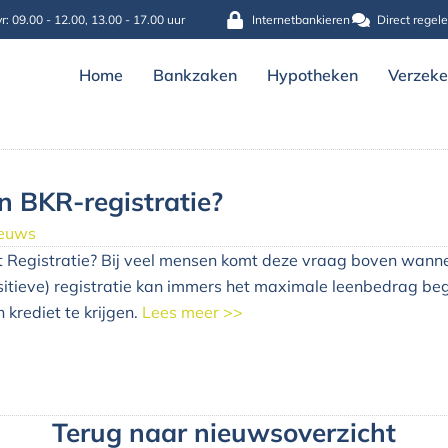
r: 09.00 - 12.00, 13.00 - 17.00 uur
Internetbankieren
Direct regel
Home
Bankzaken
Hypotheken
Verzeke
n BKR-registratie?
euws
t Registratie?
Bij veel mensen komt deze vraag boven wanne
ositieve) registratie kan immers het maximale leenbedrag be
krediet te krijgen.
Lees meer >>
Terug naar nieuwsoverzicht