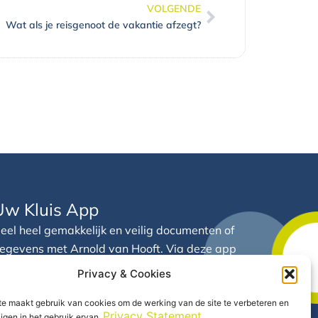
VOLGENDE
Volgende
Wat als je reisgenoot de vakantie afzegt?
Uw Kluis App
eel heel gemakkelijk en veilig documenten of
egevens met Arnold van Hooft. Via deze app
eeft u 24/7 inzicht in uw financiële gegevens
Privacy & Cookies
n documenten op één centrale plek.
e maakt gebruik van cookies om de werking van de site te verbeteren en
Privacy Statement
rijgen in het gebruik ervan.