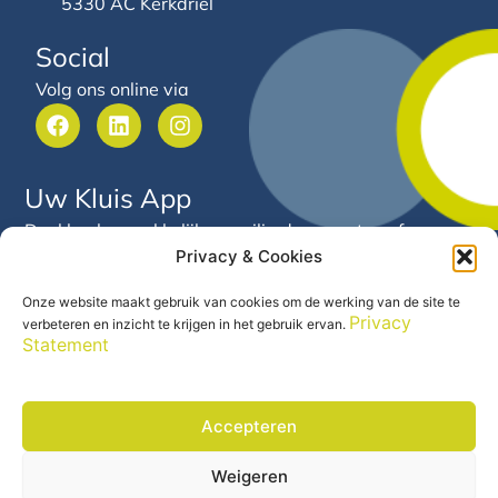
5330 AC Kerkdriel
Social
Volg ons online via
F
L
I
a
i
n
c
n
s
e
k
t
Uw Kluis App
b
e
a
o
d
g
Deel heel gemakkelijk en veilig documenten of
o
i
r
Privacy & Cookies
gegevens met Arnold van Hooft. Via deze app heeft u
k
n
a
24/7 inzicht in uw financiële gegevens en documenten
m
Onze website maakt gebruik van cookies om de werking van de site te
op één centrale plek.
Privacy
verbeteren en inzicht te krijgen in het gebruik ervan.
Statement
Accepteren
Weigeren
Precontractuele informatie
© 2026 Arnold van Hooft |
|