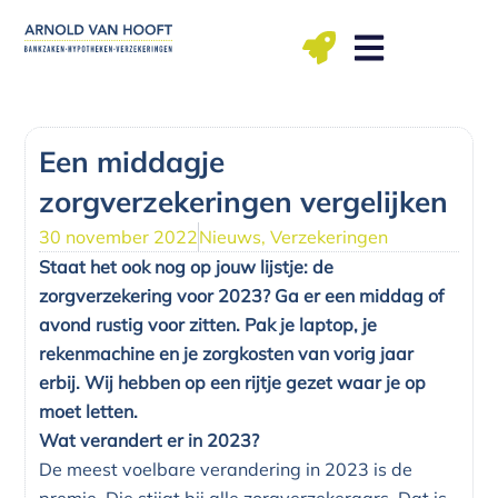
Ga
naar
de
inhoud
ma t/m vr: 09.00 – 12.00, 13.00 – 17.00 uu
Een middagje
zorgverzekeringen vergelijken
30 november 2022
Nieuws
,
Verzekeringen
Staat het ook nog op jouw lijstje: de
zorgverzekering voor 2023? Ga er een middag of
avond rustig voor zitten. Pak je laptop, je
rekenmachine en je zorgkosten van vorig jaar
erbij. Wij hebben op een rijtje gezet waar je op
moet letten.
Wat verandert er in 2023?
De meest voelbare verandering in 2023 is de
premie. Die stijgt bij alle zorgverzekeraars. Dat is