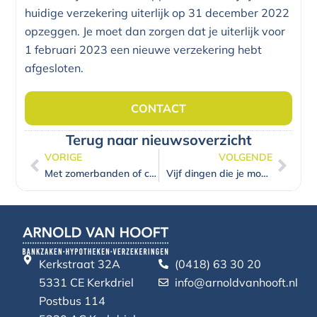
huidige verzekering uiterlijk op 31 december 2022
opzeggen. Je moet dan zorgen dat je uiterlijk voor
1 februari 2023 een nieuwe verzekering hebt
afgesloten.
CONTACT
Terug naar nieuwsoverzicht
VORIGE
VOLGENDE
Vorige
Volg
Met zomerbanden of code rood de weg op: verzekerd?
Vijf dingen die je moet weten over het eigen risico
Kerkstraat 32A
(0418) 63 30 20
5331 CE Kerkdriel
info@arnoldvanhooft.nl
Postbus 114