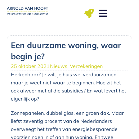
Ga
naar
de
inhoud
ma t/m vr: 09.00 – 12.00, 13.00 – 17.00 uu
Een duurzame woning, waar
begin je?
25 oktober 2021
Nieuws
,
Verzekeringen
Herkenbaar? Je wilt je huis wel verduurzamen,
maar je weet niet waar te beginnen. Hoe zit het
ook alweer met al die subsidies? En wat levert het
eigenlijk op?
Zonnepanelen, dubbel glas, een groen dak. Maar
liefst zeventig procent van de Nederlanders
overweegt het treffen van energiebesparende
voorzieningen in of aan hun woning. En twee