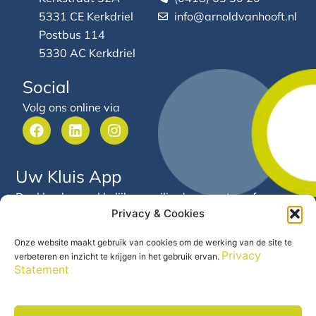
5331 CE Kerkdriel
info@arnoldvanhooft.nl
Postbus 114
5330 AC Kerkdriel
Social
Volg ons online via
F
L
I
a
i
n
c
n
s
e
k
t
Uw Kluis App
b
e
a
o
d
g
Deel heel gemakkelijk en veilig documenten of
o
i
r
Privacy & Cookies
gegevens met Arnold van Hooft. Via deze app heeft u
k
n
a
24/7 inzicht in uw financiële gegevens en documenten
m
Onze website maakt gebruik van cookies om de werking van de site te
op één centrale plek.
Privacy
verbeteren en inzicht te krijgen in het gebruik ervan.
Statement