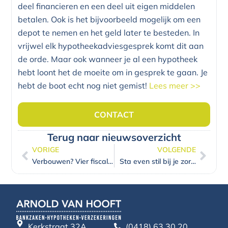
deel financieren en een deel uit eigen middelen
betalen. Ook is het bijvoorbeeld mogelijk om een
depot te nemen en het geld later te besteden. In
vrijwel elk hypotheekadviesgesprek komt dit aan
de orde. Maar ook wanneer je al een hypotheek
hebt loont het de moeite om in gesprek te gaan. Je
hebt de boot echt nog niet gemist!
Lees meer >>
CONTACT
Terug naar nieuwsoverzicht
VORIGE
VOLGENDE
Vorige
Volg
Verbouwen? Vier fiscale zaken om rekening mee te houden!
Sta even stil bij je zorgverzekering
Kerkstraat 32A
(0418) 63 30 20