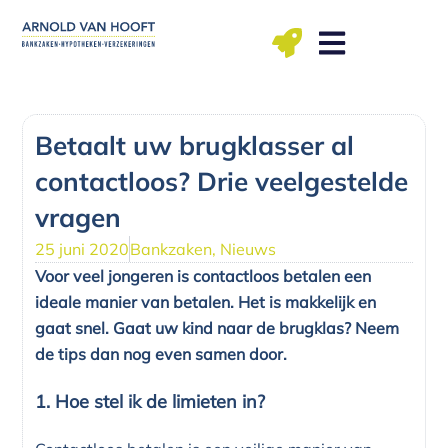
Ga
naar
de
inhoud
ma t/m vr: 09.00 – 12.00, 13.00 – 17.00 uu
Betaalt uw brugklasser al
contactloos? Drie veelgestelde
vragen
25 juni 2020
Bankzaken
,
Nieuws
Voor veel jongeren is contactloos betalen een
ideale manier van betalen. Het is makkelijk en
gaat snel. Gaat uw kind naar de brugklas? Neem
de tips dan nog even samen door.
1. Hoe stel ik de limieten in?