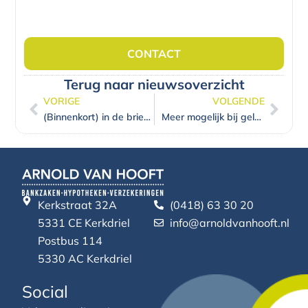
CONTACT
Terug naar nieuwsoverzicht
VORIGE
VOLGENDE
Vorige
Volg
(Binnenkort) in de brievenbus: het nieuwe ZEST magazine!
Meer mogelijk bij geldautomaten
Kerkstraat 32A
(0418) 63 30 20
5331 CE Kerkdriel
info@arnoldvanhooft.nl
Postbus 114
5330 AC Kerkdriel
Social